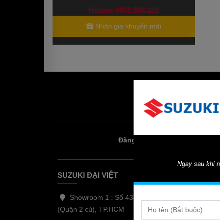
Hotline 0932.698.123
Nhận giá khuyến mãi
Đăng ký lái thử
Ngay sau khi n
SUZUKI ĐẠI VIỆT
Showroom 1 : Số 438 - 440 Nguyễn Duy Trinh,
(Quận 2 củ), TP.HCM