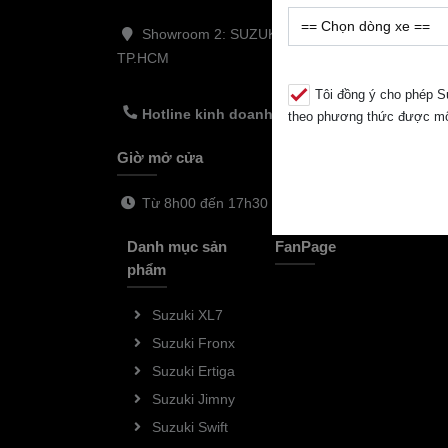
Showroom 2: SUZUKI VIỆT LONG - 936 Quốc L
TP.HCM
Tôi đồng ý cho phép Su
Hotline kinh doanh: 0932.698.123
theo phương thức được mô t
Giờ mở cửa
Từ 8h00 đến 17h30 (Hoạt động cả tuần)
Danh mục sản
FanPage
phẩm
Suzuki XL7
Suzuki Fronx
Suzuki Ertiga
Suzuki Jimny
Suzuki Swift