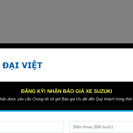
QUÝ KHÁCH CẦN TÌM THÊM THÔNG TIN
Bảng giá xe Suzuki
ĐĂNG KÝ! NHẬN BÁO GIÁ XE SUZUKI
hận được yêu cầu Chúng tôi sẽ gửi Báo giá Ưu đãi đến Quý khách trong thời
 Phường Bình Trưng Đông, TP Thủ Đức