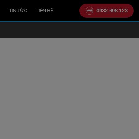
0932.698.123
TIN TỨC
LIÊN HỆ