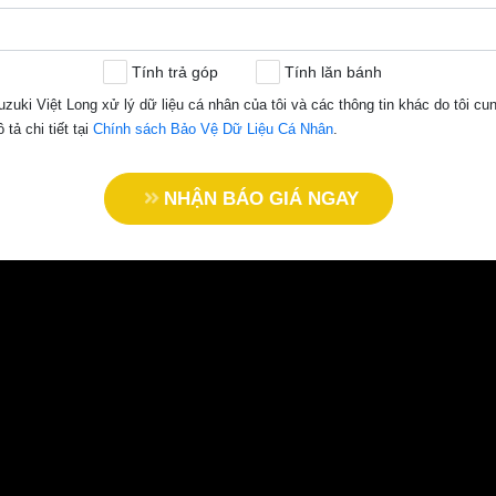
ộ 1A, Phường Thạnh Xuân, Quận12,
Tính trả góp
Tính lăn bánh
zuki Việt Long xử lý dữ liệu cá nhân của tôi và các thông tin khác do tôi c
ả chi tiết tại
Chính sách Bảo Vệ Dữ Liệu Cá Nhân
.
NHẬN BÁO GIÁ NGAY